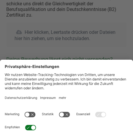
schicke uns direkt die Gleichwertigkeit der
Berufsqualifikation und dein Deutschkenntnisse (B2)
Zertifikat zu.
Hier klicken, Leertaste drücken oder Dateien
hier hin ziehen, um sie hochzuladen.
Deine Bewerbung lässt sich nicht versenden?
Wenn Du nach dem Klicken des Bedienfeldes "Bewerben"
nicht auf die "DANKE" Seite weitergeleitet wirst, prüfe
bitte, ob Du alle Pflichtfelder ausgefüllt hast. Achte auf
die roten Hinweisbalken über den jeweiligen
Eingabefeldern und korrigiere die Eingaben!
Wie weiß ich, ob meine Bewerbung angekommen
ist?
Wenn die Daten erfolgreich übermittelt wurden, werden
Sie automatisch zur "DANKE-Seite" weitergeleitet. Diese