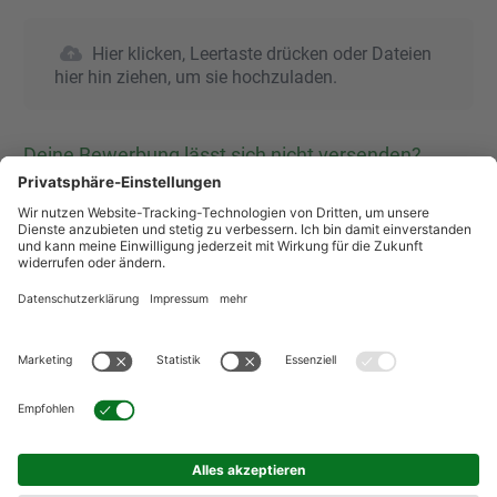
Hier klicken, Leertaste drücken oder Dateien
hier hin ziehen, um sie hochzuladen.
Deine Bewerbung lässt sich nicht versenden?
Wenn Du nach dem Klicken des Bedienfeldes "Bewerben"
nicht auf die "DANKE" Seite weitergeleitet wirst, prüfe
bitte, ob Du alle Pflichtfelder ausgefüllt hast. Achte auf
die roten Hinweisbalken über den jeweiligen
Eingabefeldern und korrigiere die Eingaben!
Wie weiß ich, ob meine Bewerbung angekommen
ist?
Wenn die Daten erfolgreich übermittelt wurden, werden
Sie automatisch zur "DANKE-Seite" weitergeleitet. Diese
gilt als Eingangsbestätigung.