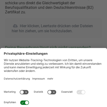
schicke uns direkt die Gleichwertigkeit der
Berufsqualifikation und dein Deutschkenntnisse (B2)
Zertifikat zu.
Hier klicken, Leertaste drücken oder Dateien
hier hin ziehen, um sie hochzuladen.
Deine Bewerbung lässt sich nicht versenden?
Wenn Du nach dem Klicken des Bedienfeldes "Bewerben"
nicht auf die "DANKE" Seite weitergeleitet wirst, prüfe
bitte, ob Du alle Pflichtfelder ausgefüllt hast. Achte auf
die roten Hinweisbalken über den jeweiligen
Eingabefeldern und korrigiere die Eingaben!
Wie weiß ich, ob meine Bewerbung angekommen
ist?
Wenn die Daten erfolgreich übermittelt wurden, werden
Sie automatisch zur "DANKE-Seite" weitergeleitet. Diese