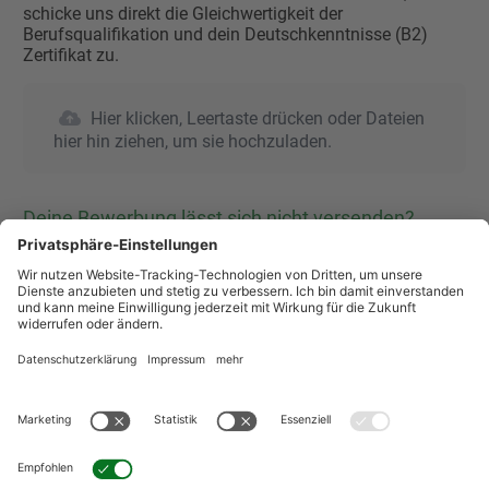
schicke uns direkt die Gleichwertigkeit der
Berufsqualifikation und dein Deutschkenntnisse (B2)
Zertifikat zu.
Hier klicken, Leertaste drücken oder Dateien
hier hin ziehen, um sie hochzuladen.
Deine Bewerbung lässt sich nicht versenden?
Wenn Du nach dem Klicken des Bedienfeldes "Bewerben"
nicht auf die "DANKE" Seite weitergeleitet wirst, prüfe
bitte, ob Du alle Pflichtfelder ausgefüllt hast. Achte auf
die roten Hinweisbalken über den jeweiligen
Eingabefeldern und korrigiere die Eingaben!
Wie weiß ich, ob meine Bewerbung angekommen
ist?
Wenn die Daten erfolgreich übermittelt wurden, werden
Sie automatisch zur "DANKE-Seite" weitergeleitet. Diese