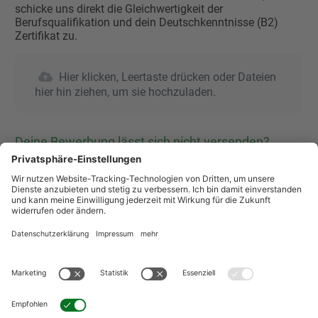
schicke uns direkt die Gleichwertigkeit der
Berufsqualifikation und dein Deutschkenntnisse (B2)
Zertifikat zu.
Hier klicken, Leertaste drücken oder Dateien
hier hin ziehen, um sie hochzuladen.
Deine Bewerbung lässt sich nicht versenden?
Wenn Du nach dem Klicken des Bedienfeldes "Bewerben"
nicht auf die "DANKE" Seite weitergeleitet wirst, prüfe
bitte, ob Du alle Pflichtfelder ausgefüllt hast. Achte auf
die roten Hinweisbalken über den jeweiligen
Eingabefeldern und korrigiere die Eingaben!
Wie weiß ich, ob meine Bewerbung angekommen
ist?
Wenn die Daten erfolgreich übermittelt wurden, werden
Sie automatisch zur "DANKE-Seite" weitergeleitet. Diese