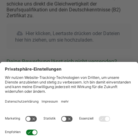
schicke uns direkt die Gleichwertigkeit der
Berufsqualifikation und dein Deutschkenntnisse (B2)
Zertifikat zu.
Hier klicken, Leertaste drücken oder Dateien
hier hin ziehen, um sie hochzuladen.
Deine Bewerbung lässt sich nicht versenden?
Wenn Du nach dem Klicken des Bedienfeldes "Bewerben"
nicht auf die "DANKE" Seite weitergeleitet wirst, prüfe
bitte, ob Du alle Pflichtfelder ausgefüllt hast. Achte auf
die roten Hinweisbalken über den jeweiligen
Eingabefeldern und korrigiere die Eingaben!
Wie weiß ich, ob meine Bewerbung angekommen
ist?
Wenn die Daten erfolgreich übermittelt wurden, werden
Sie automatisch zur "DANKE-Seite" weitergeleitet. Diese